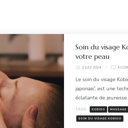
Soin du visage K
votre peau
2 JULY 2024
4 CO
Le soin du visage Kobid
japonais”, est une te
éclatante de jeunesse.
TAGS:
KOBIDO
MASSAGE 
SOIN DU VISAGE KOBIDO