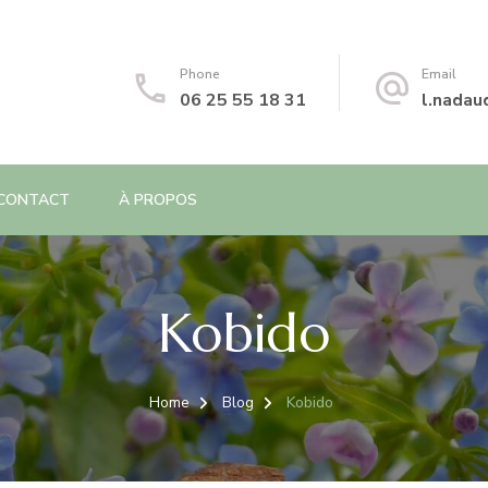
Phone
Email
06 25 55 18 31
l.nada
CONTACT
À PROPOS
Kobido
Home
Blog
Kobido